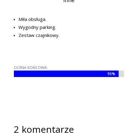
Inne
Miła obsługa.
Wygodny parking.
Zestaw czajnikowy.
OCENA KOŃCOWA:
95%
95%
2 komentarze