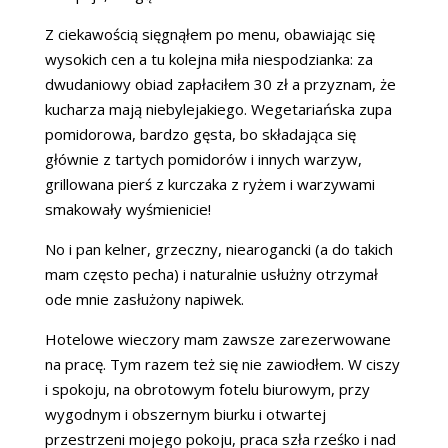
Z ciekawością sięgnąłem po menu, obawiając się
wysokich cen a tu kolejna miła niespodzianka: za
dwudaniowy obiad zapłaciłem 30 zł a przyznam, że
kucharza mają niebylejakiego. Wegetariańska zupa
pomidorowa, bardzo gęsta, bo składająca się
głównie z tartych pomidorów i innych warzyw,
grillowana pierś z kurczaka z ryżem i warzywami
smakowały wyśmienicie!
No i pan kelner, grzeczny, niearogancki (a do takich
mam często pecha) i naturalnie usłużny otrzymał
ode mnie zasłużony napiwek.
Hotelowe wieczory mam zawsze zarezerwowane
na pracę. Tym razem też się nie zawiodłem. W ciszy
i spokoju, na obrotowym fotelu biurowym, przy
wygodnym i obszernym biurku i otwartej
przestrzeni mojego pokoju, praca szła rześko i nad