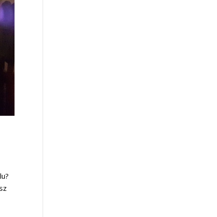
lu?
asz