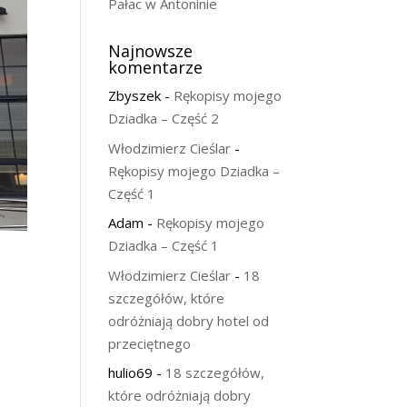
Pałac w Antoninie
Najnowsze
komentarze
Zbyszek
-
Rękopisy mojego
Dziadka – Część 2
Włodzimierz Cieślar
-
Rękopisy mojego Dziadka –
Część 1
Adam
-
Rękopisy mojego
Dziadka – Część 1
Włodzimierz Cieślar
-
18
szczegółów, które
odróżniają dobry hotel od
przeciętnego
hulio69
-
18 szczegółów,
które odróżniają dobry