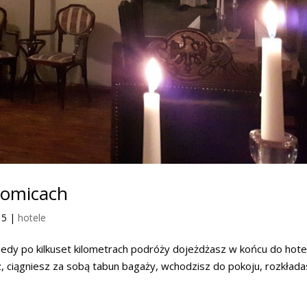
łomicach
15
|
hotele
kiedy po kilkuset kilometrach podróży dojeżdżasz w końcu do hote
cz, ciągniesz za sobą tabun bagaży, wchodzisz do pokoju, rozkład